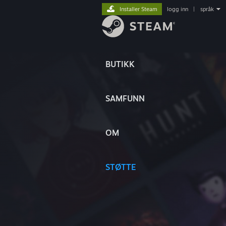
Installer Steam
logg inn
|
språk
BUTIKK
SAMFUNN
OM
STØTTE