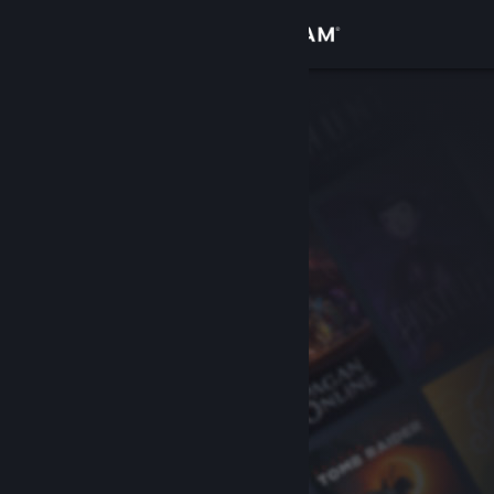
Logg inn
Butikk
Samfunn
Om
Kundestøtte
Bytt språk
Skaff deg Steam-appen på mobil
Vis skrivebordsversjon