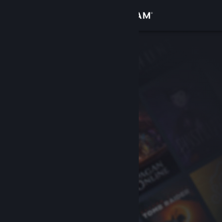
Logg inn
Butikk
Samfunn
Om
Kundestøtte
Bytt språk
Skaff deg Steam-appen på mobil
Vis skrivebordsversjon