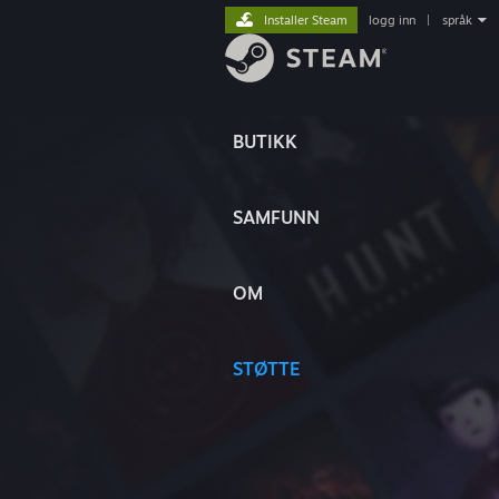
Installer Steam
logg inn
|
språk
BUTIKK
SAMFUNN
OM
STØTTE