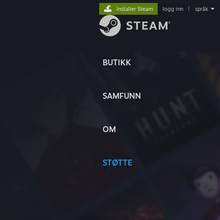
Installer Steam
logg inn
|
språk
BUTIKK
SAMFUNN
OM
STØTTE