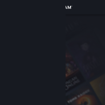
Logg inn
Butikk
Samfunn
Om
Kundestøtte
Bytt språk
Skaff deg Steam-appen på mobil
Vis skrivebordsversjon