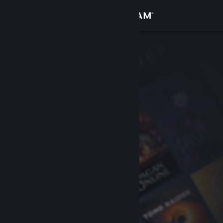
Logg inn
Butikk
Samfunn
Om
Kundestøtte
Bytt språk
Skaff deg Steam-appen på mobil
Vis skrivebordsversjon