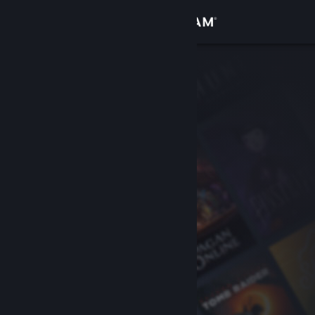
Logg inn
Butikk
Samfunn
Om
Kundestøtte
Bytt språk
Skaff deg Steam-appen på mobil
Vis skrivebordsversjon