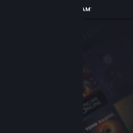
Logg inn
Butikk
Samfunn
Om
Kundestøtte
Bytt språk
Skaff deg Steam-appen på mobil
Vis skrivebordsversjon