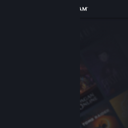
Logg inn
Butikk
Samfunn
Om
Kundestøtte
Bytt språk
Skaff deg Steam-appen på mobil
Vis skrivebordsversjon