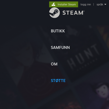
Installer Steam
logg inn
|
språk
BUTIKK
SAMFUNN
OM
STØTTE