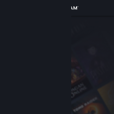
Logg inn
Butikk
Samfunn
Om
Kundestøtte
Bytt språk
Skaff deg Steam-appen på mobil
Vis skrivebordsversjon