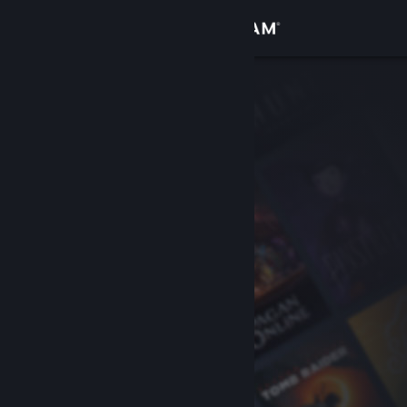
Logg inn
Butikk
Samfunn
Om
Kundestøtte
Bytt språk
Skaff deg Steam-appen på mobil
Vis skrivebordsversjon