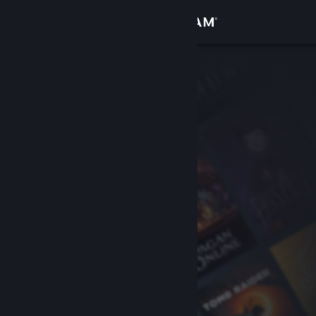
Logg inn
Butikk
Samfunn
Om
Kundestøtte
Bytt språk
Skaff deg Steam-appen på mobil
Vis skrivebordsversjon