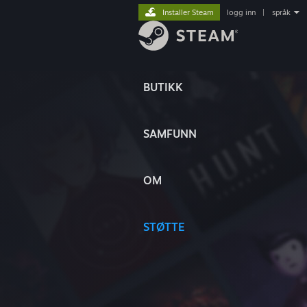
Installer Steam
logg inn
|
språk
BUTIKK
SAMFUNN
OM
STØTTE