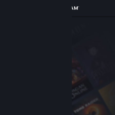
Logg inn
Butikk
Samfunn
Om
Kundestøtte
Bytt språk
Skaff deg Steam-appen på mobil
Vis skrivebordsversjon