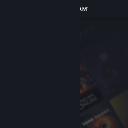
Logg inn
Butikk
Samfunn
Om
Kundestøtte
Bytt språk
Skaff deg Steam-appen på mobil
Vis skrivebordsversjon