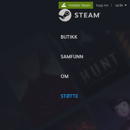
Installer Steam
logg inn
|
språk
BUTIKK
SAMFUNN
OM
STØTTE