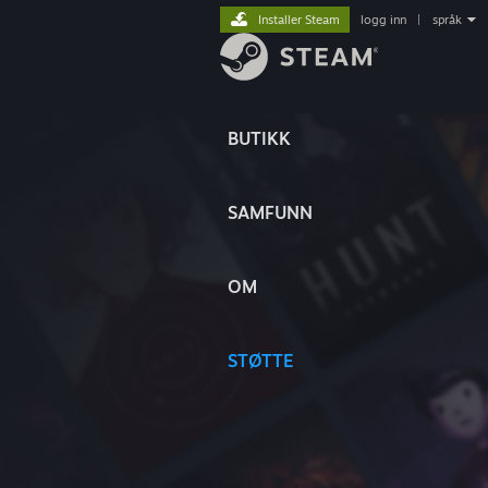
Installer Steam
logg inn
|
språk
BUTIKK
SAMFUNN
OM
STØTTE