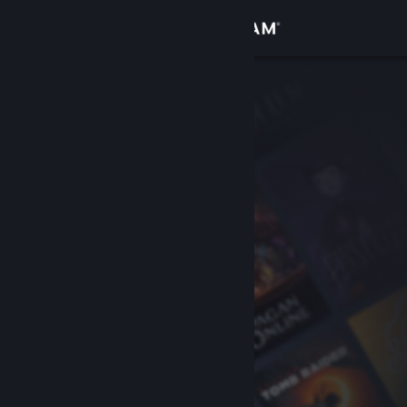
Logg inn
Butikk
Samfunn
Om
Kundestøtte
Bytt språk
Skaff deg Steam-appen på mobil
Vis skrivebordsversjon