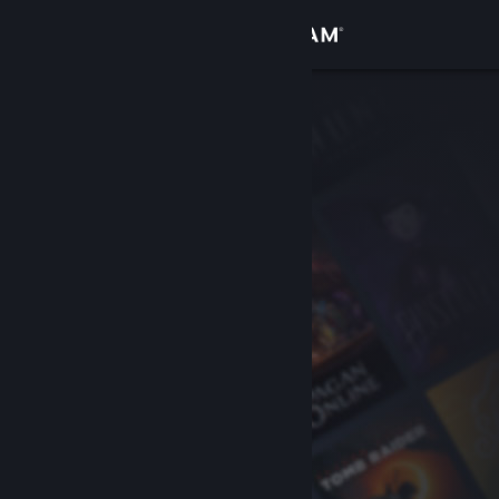
Logg inn
Butikk
Samfunn
Om
Kundestøtte
Bytt språk
Skaff deg Steam-appen på mobil
Vis skrivebordsversjon