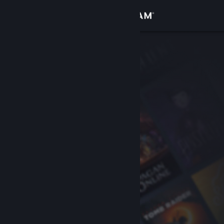
Logg inn
Butikk
Samfunn
Om
Kundestøtte
Bytt språk
Skaff deg Steam-appen på mobil
Vis skrivebordsversjon