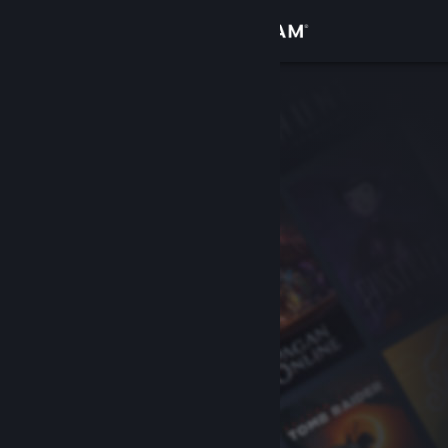
Logg inn
Butikk
Samfunn
Om
Kundestøtte
Bytt språk
Skaff deg Steam-appen på mobil
Vis skrivebordsversjon