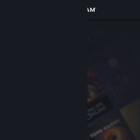
Logg inn
Butikk
Samfunn
Om
Kundestøtte
Bytt språk
Skaff deg Steam-appen på mobil
Vis skrivebordsversjon