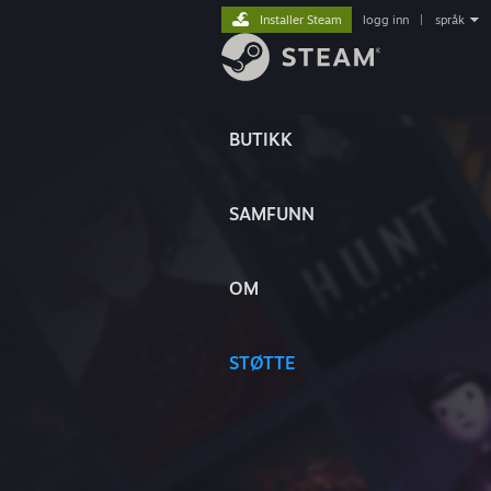
Installer Steam
logg inn
|
språk
BUTIKK
SAMFUNN
OM
STØTTE