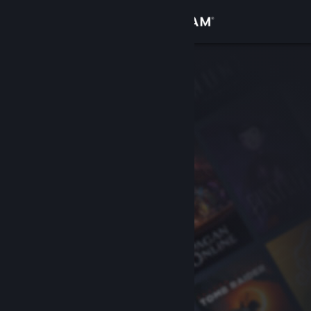
Logg inn
Butikk
Samfunn
Om
Kundestøtte
Bytt språk
Skaff deg Steam-appen på mobil
Vis skrivebordsversjon