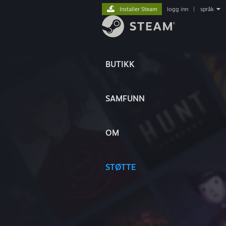
Installer Steam
logg inn
|
språk
BUTIKK
SAMFUNN
OM
STØTTE