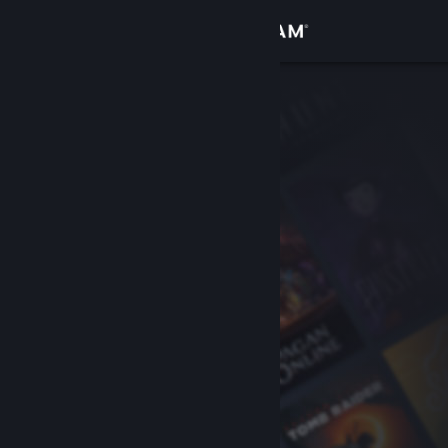
Logg inn
Butikk
Samfunn
Om
Kundestøtte
Bytt språk
Skaff deg Steam-appen på mobil
Vis skrivebordsversjon