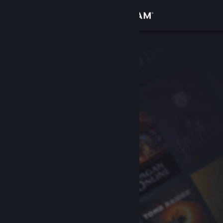
Logg inn
Butikk
Samfunn
Om
Kundestøtte
Bytt språk
Skaff deg Steam-appen på mobil
Vis skrivebordsversjon