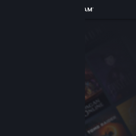
Logg inn
Butikk
Samfunn
Om
Kundestøtte
Bytt språk
Skaff deg Steam-appen på mobil
Vis skrivebordsversjon