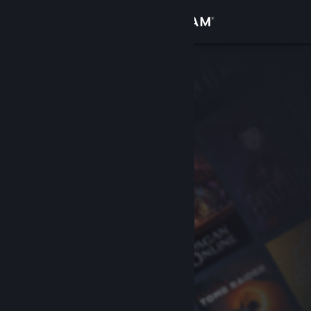
Logg inn
Butikk
Samfunn
Om
Kundestøtte
Bytt språk
Skaff deg Steam-appen på mobil
Vis skrivebordsversjon