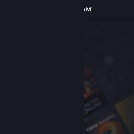
Logg inn
Butikk
Samfunn
Om
Kundestøtte
Bytt språk
Skaff deg Steam-appen på mobil
Vis skrivebordsversjon