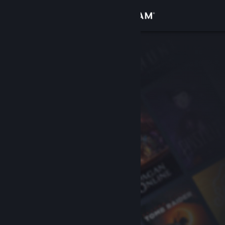
Logg inn
Butikk
Samfunn
Om
Kundestøtte
Bytt språk
Skaff deg Steam-appen på mobil
Vis skrivebordsversjon