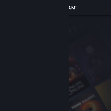
Logg inn
Butikk
Samfunn
Om
Kundestøtte
Bytt språk
Skaff deg Steam-appen på mobil
Vis skrivebordsversjon