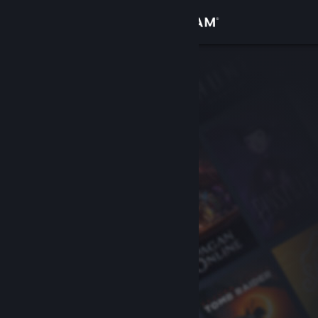
Logg inn
Butikk
Samfunn
Om
Kundestøtte
Bytt språk
Skaff deg Steam-appen på mobil
Vis skrivebordsversjon