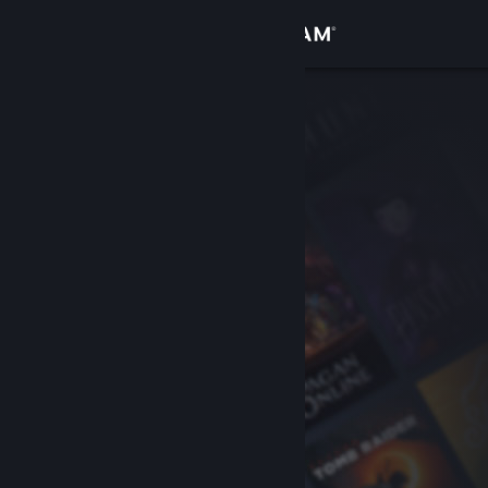
Logg inn
Butikk
Samfunn
Om
Kundestøtte
Bytt språk
Skaff deg Steam-appen på mobil
Vis skrivebordsversjon