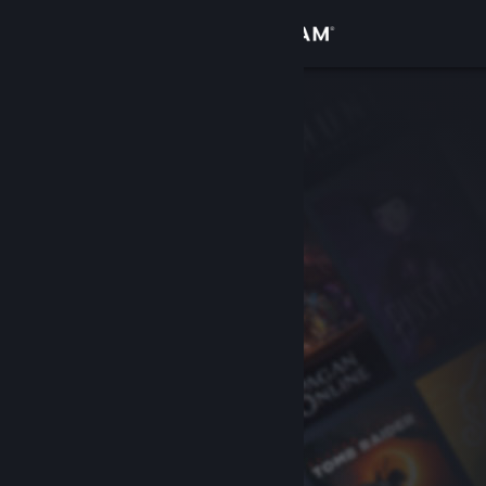
Logg inn
Butikk
Samfunn
Om
Kundestøtte
Bytt språk
Skaff deg Steam-appen på mobil
Vis skrivebordsversjon