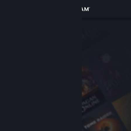
Logg inn
Butikk
Samfunn
Om
Kundestøtte
Bytt språk
Skaff deg Steam-appen på mobil
Vis skrivebordsversjon