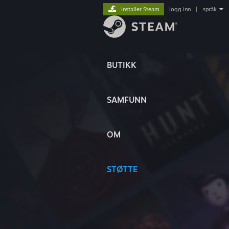
Installer Steam
logg inn
|
språk
BUTIKK
SAMFUNN
OM
STØTTE