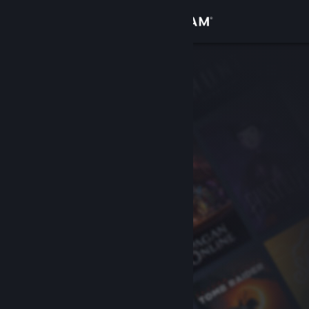
Logg inn
Butikk
Samfunn
Om
Kundestøtte
Bytt språk
Skaff deg Steam-appen på mobil
Vis skrivebordsversjon