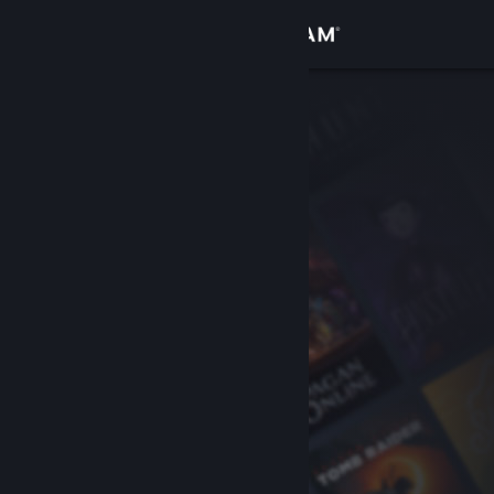
Logg inn
Butikk
Samfunn
Om
Kundestøtte
Bytt språk
Skaff deg Steam-appen på mobil
Vis skrivebordsversjon