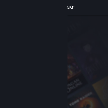
Logg inn
Butikk
Samfunn
Om
Kundestøtte
Bytt språk
Skaff deg Steam-appen på mobil
Vis skrivebordsversjon