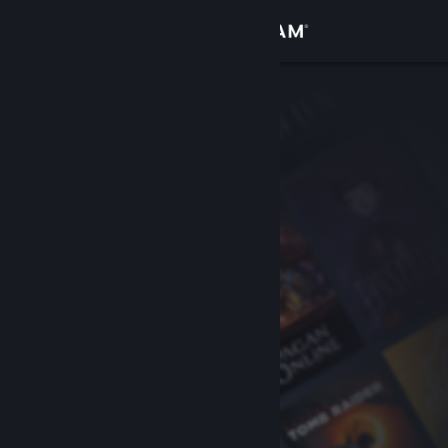
Logg inn
Butikk
Samfunn
Om
Kundestøtte
Bytt språk
Skaff deg Steam-appen på mobil
Vis skrivebordsversjon