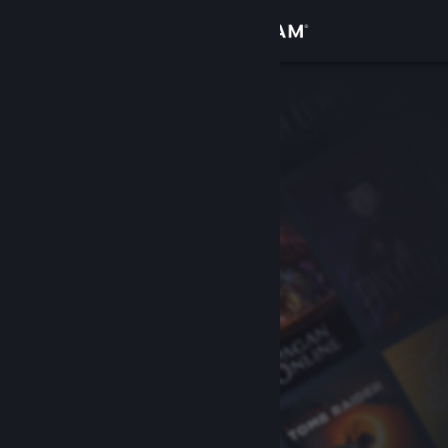
Logg inn
Butikk
Samfunn
Om
Kundestøtte
Bytt språk
Skaff deg Steam-appen på mobil
Vis skrivebordsversjon