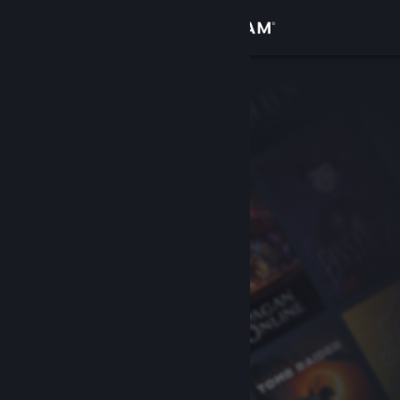
Logg inn
Butikk
Samfunn
Om
Kundestøtte
Bytt språk
Skaff deg Steam-appen på mobil
Vis skrivebordsversjon