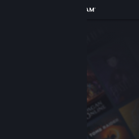
Logg inn
Butikk
Samfunn
Om
Kundestøtte
Bytt språk
Skaff deg Steam-appen på mobil
Vis skrivebordsversjon