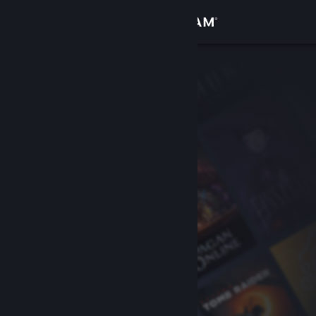
Logg inn
Butikk
Samfunn
Om
Kundestøtte
Bytt språk
Skaff deg Steam-appen på mobil
Vis skrivebordsversjon