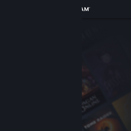
Logg inn
Butikk
Samfunn
Om
Kundestøtte
Bytt språk
Skaff deg Steam-appen på mobil
Vis skrivebordsversjon