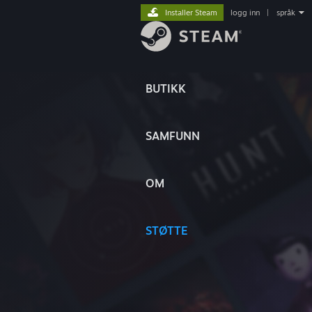
Installer Steam
logg inn
|
språk
BUTIKK
SAMFUNN
OM
STØTTE