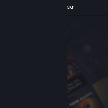
Logg inn
Butikk
Samfunn
Om
Kundestøtte
Bytt språk
Skaff deg Steam-appen på mobil
Vis skrivebordsversjon